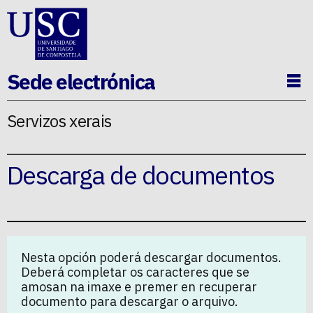
Ir ao contido da p�xina
Sede electrónica
Ab
Servizos xerais
Descarga de documentos
Nesta opción poderá descargar documentos.
Deberá completar os caracteres que se
amosan na imaxe e premer en recuperar
documento para descargar o arquivo.