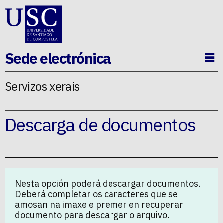
Ir ao contido da p�xina
Sede electrónica
Ab
Servizos xerais
Descarga de documentos
Nesta opción poderá descargar documentos.
Deberá completar os caracteres que se
amosan na imaxe e premer en recuperar
documento para descargar o arquivo.