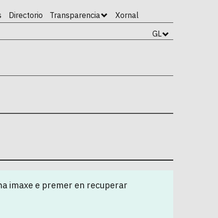
s
Directorio
Transparencia
Xornal
GL
na imaxe e premer en recuperar