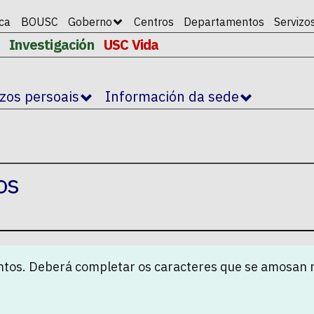
ica
BOUSC
Goberno
Centros
Departamentos
Servizo
Investigación
USC Vida
izos persoais
Información da sede
os
tos. Deberá completar os caracteres que se amosan 