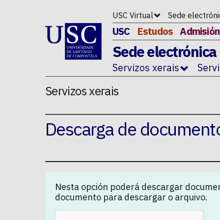
Ir ao contido da p�xina
USC Virtual
Sede electrón
USC
Estudos
Admisión
Sede electrónica
Servizos xerais
Serv
Servizos xerais
Descarga de document
Nesta opción poderá descargar documen
documento para descargar o arquivo.