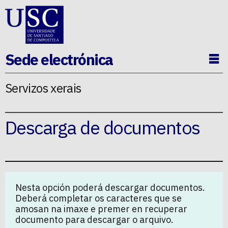
Ir ao contido da p�xina
Sede electrónica
Ab
Servizos xerais
Descarga de documentos
Nesta opción poderá descargar documentos.
Deberá completar os caracteres que se
amosan na imaxe e premer en recuperar
documento para descargar o arquivo.