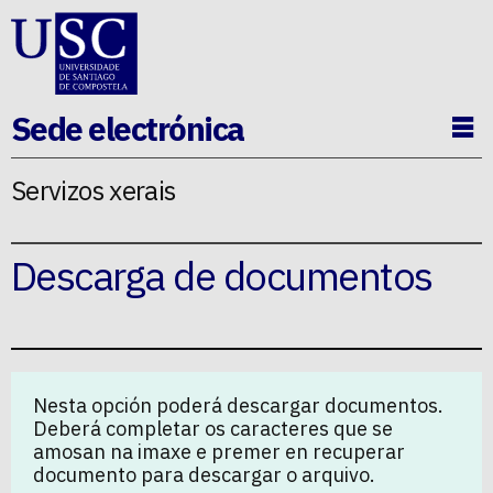
Ir ao contido da p�xina
Sede electrónica
Ab
Servizos xerais
Descarga de documentos
Nesta opción poderá descargar documentos.
Deberá completar os caracteres que se
amosan na imaxe e premer en recuperar
documento para descargar o arquivo.