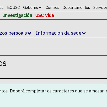
ica
BOUSC
Goberno
Centros
Departamentos
Servizo
Investigación
USC Vida
izos persoais
Información da sede
os
tos. Deberá completar os caracteres que se amosan 