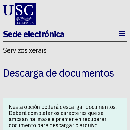
Ir ao contido da p�xina
Sede electrónica
Ab
Servizos xerais
Descarga de documentos
Nesta opción poderá descargar documentos.
Deberá completar os caracteres que se
amosan na imaxe e premer en recuperar
documento para descargar o arquivo.