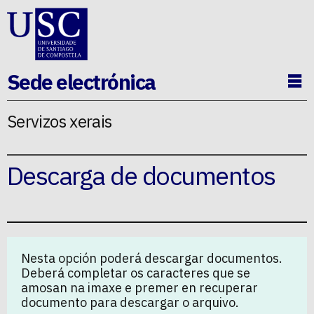
Ir ao contido da p�xina
Sede electrónica
Ab
Servizos xerais
Descarga de documentos
Nesta opción poderá descargar documentos.
Deberá completar os caracteres que se
amosan na imaxe e premer en recuperar
documento para descargar o arquivo.