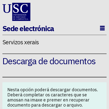
Ir ao contido da p�xina
Sede electrónica
Ab
Servizos xerais
Descarga de documentos
Nesta opción poderá descargar documentos.
Deberá completar os caracteres que se
amosan na imaxe e premer en recuperar
documento para descargar o arquivo.