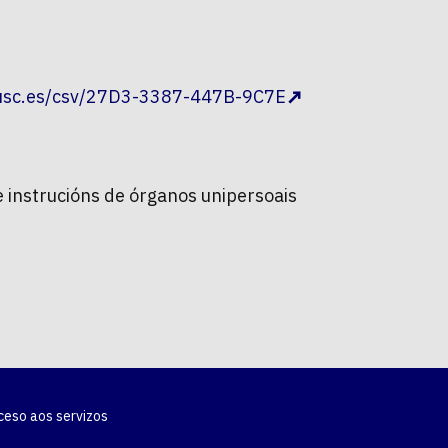
.usc.es/csv/27D3-3387-447B-9C7E
e instrucións de órganos unipersoais
ceso aos servizos