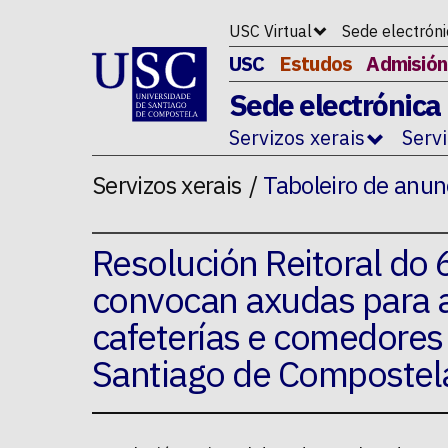
Ir ao contido da p�xina
USC Virtual
Sede electrón
USC
Estudos
Admisión
Sede electrónica
Servizos xerais
Serv
Servizos xerais
Taboleiro de anun
Resolución Reitoral do
convocan axudas para 
cafeterías e comedores 
Santiago de Compostel