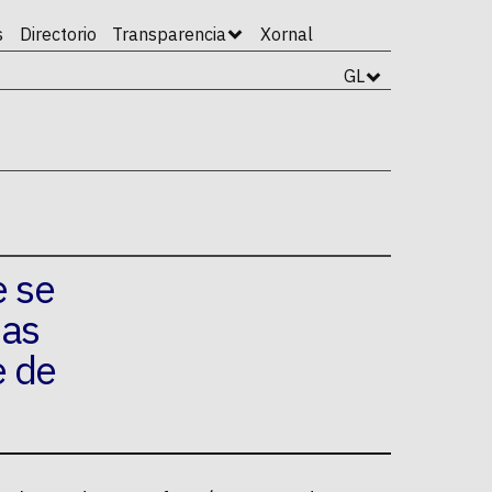
s
Directorio
Transparencia
Xornal
GL
e se
nas
e de