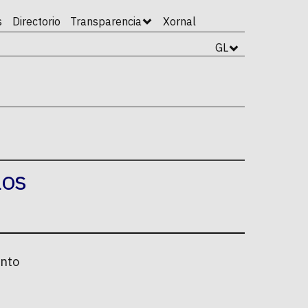
s
Directorio
Transparencia
Xornal
GL
los
ento