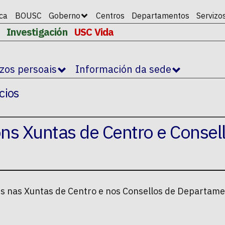
ica
BOUSC
Goberno
Centros
Departamentos
Servizo
Investigación
USC Vida
izos persoais
Información da sede
cios
óns Xuntas de Centro e Consel
es nas Xuntas de Centro e nos Consellos de Departam