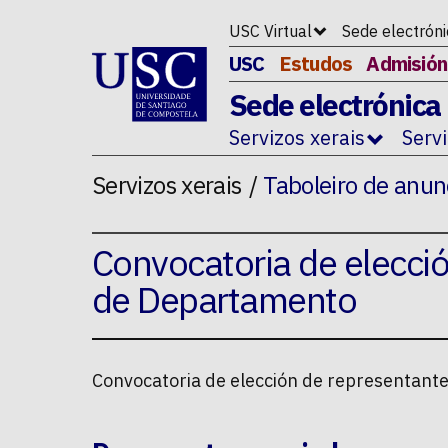
Ir ao contido da p�xina
USC Virtual
Sede electrón
USC
Estudos
Admisión
Sede electrónica
Servizos xerais
Serv
Servizos xerais
Taboleiro de anun
Convocatoria de elecci
de Departamento
Convocatoria de elección de representant