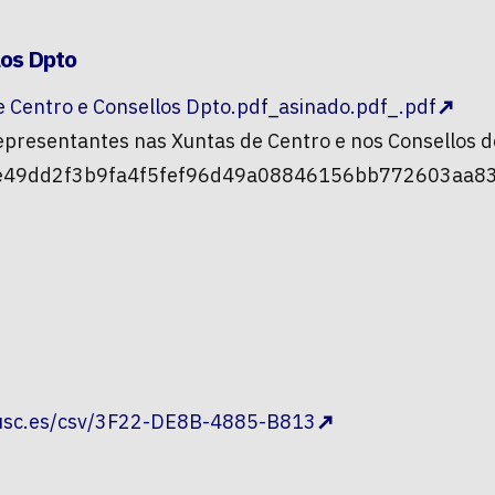
los Dpto
e Centro e Consellos Dpto.pdf_asinado.pdf_.pdf
 representantes nas Xuntas de Centro e nos Consellos
ce49dd2f3b9fa4f5fef96d49a08846156bb772603aa83
.usc.es/csv/3F22-DE8B-4885-B813