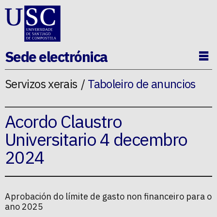
Ir ao contido da p�xina
Sede electrónica
Ab
Servizos xerais
Taboleiro de anuncios
Acordo Claustro
Universitario 4 decembro
2024
Aprobación do límite de gasto non financeiro para o
ano 2025