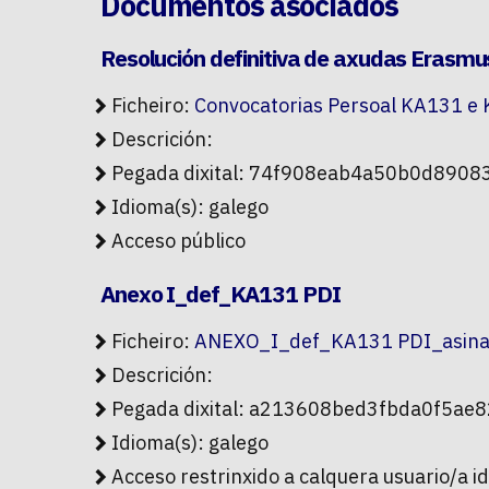
Documentos asociados
Resolución definitiva de axudas Erasm
Ficheiro:
Convocatorias Persoal KA131 e
Descrición:
Pegada dixital: 74f908eab4a50b0d89
Idioma(s): galego
Acceso público
Anexo I_def_KA131 PDI
Ficheiro:
ANEXO_I_def_KA131 PDI_asina
Descrición:
Pegada dixital: a213608bed3fbda0f5
Idioma(s): galego
Acceso restrinxido a calquera usuario/a i