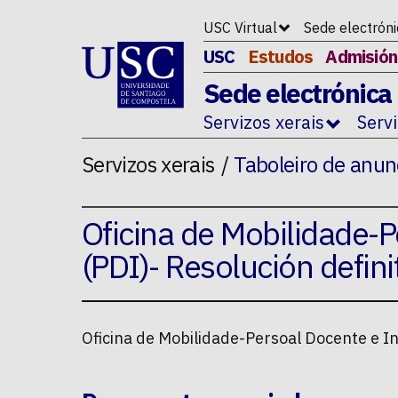
Ir ao contido da p�xina
USC Virtual
Sede electrón
USC
Estudos
Admisión
Sede electrónica
Servizos xerais
Serv
Servizos xerais
Taboleiro de anun
Oficina de Mobilidade-P
(PDI)- Resolución defi
Oficina de Mobilidade-Persoal Docente e I