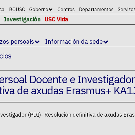
ica
BOUSC
Goberno
Centros
Departamentos
Servizo
Investigación
USC Vida
izos persoais
Información da sede
cios
ersoal Docente e Investigador
nitiva de axudas Erasmus+ KA
nvestigador (PDI)- Resolución definitiva de axudas E