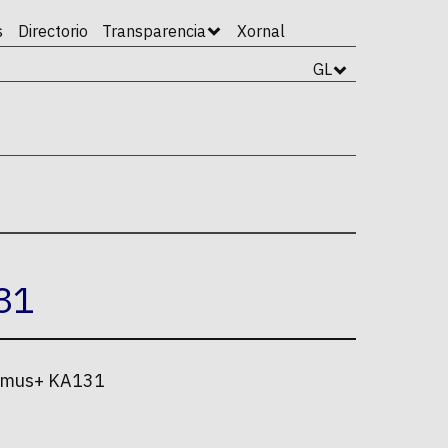
s
Directorio
Transparencia
Xornal
GL
131
rasmus+ KA131