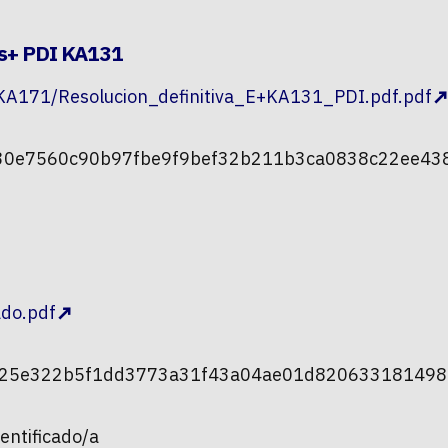
us+ PDI KA131
 KA171/Resolucion_definitiva_E+KA131_PDI.pdf.pdf
0830e7560c90b97fbe9f9bef32b211b3ca0838c22ee438
do.pdf
ae825e322b5f1dd3773a31f43a04ae01d820633181498
dentificado/a