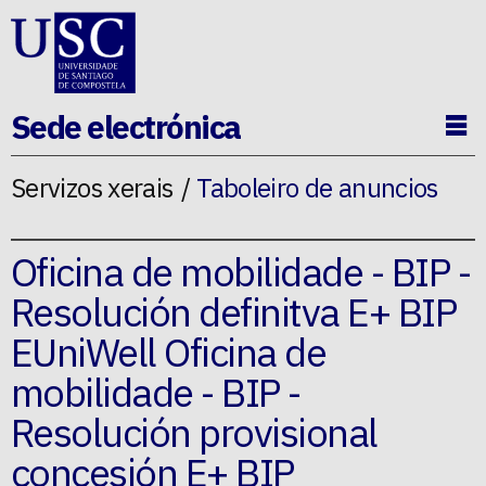
Ir ao contido da p�xina
Sede electrónica
Ab
Servizos xerais
Taboleiro de anuncios
Oficina de mobilidade - BIP -
Resolución definitva E+ BIP
EUniWell Oficina de
mobilidade - BIP -
Resolución provisional
concesión E+ BIP