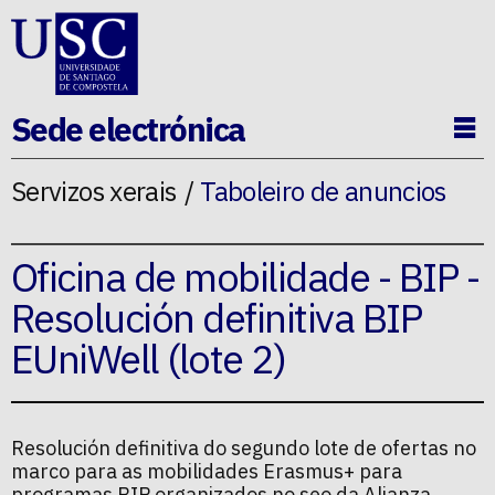
Ir ao contido da p�xina
Sede electrónica
Ab
Servizos xerais
Taboleiro de anuncios
Oficina de mobilidade - BIP -
Resolución definitiva BIP
EUniWell (lote 2)
Resolución definitiva do segundo lote de ofertas no
marco para as mobilidades Erasmus+ para
programas BIP organizados no seo da Alianza