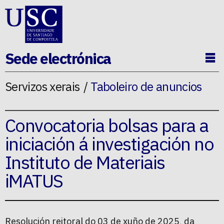
Ir ao contido da p�xina
Sede electrónica
Ab
Servizos xerais
Taboleiro de anuncios
Convocatoria bolsas para a
iniciación á investigación no
Instituto de Materiais
iMATUS
Resolución reitoral do 03 de xuño de 2025, da