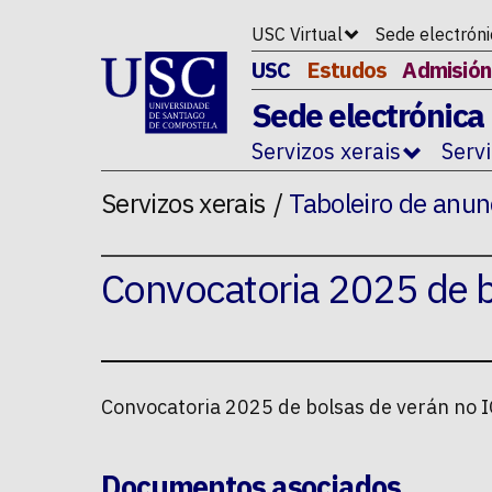
Ir ao contido da p�xina
USC Virtual
Sede electrón
USC
Estudos
Admisión
Sede electrónica
Servizos xerais
Serv
Servizos xerais
Taboleiro de anun
Convocatoria 2025 de b
Convocatoria 2025 de bolsas de verán no 
Documentos asociados