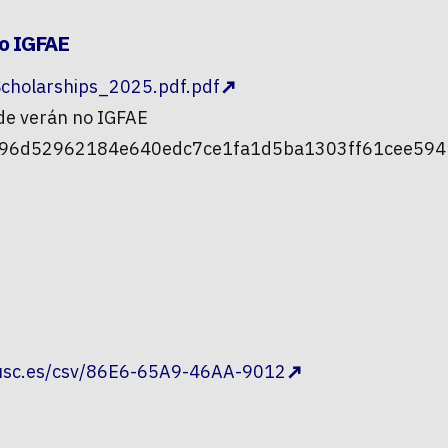
no IGFAE
holarships_2025.pdf.pdf
 de verán no IGFAE
0496d52962184e640edc7ce1fa1d5ba1303ff61cee594
.usc.es/csv/86E6-65A9-46AA-9012