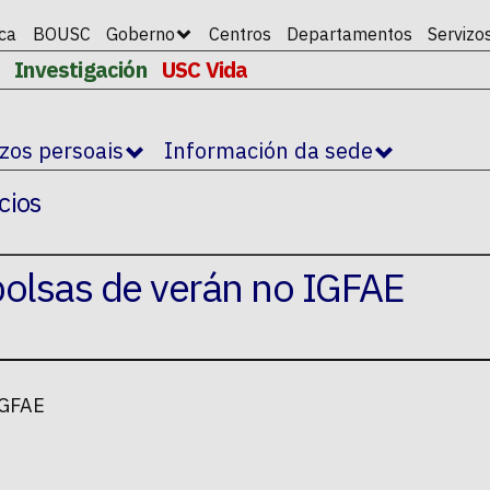
ica
BOUSC
Goberno
Centros
Departamentos
Servizo
Investigación
USC Vida
izos persoais
Información da sede
cios
olsas de verán no IGFAE
IGFAE