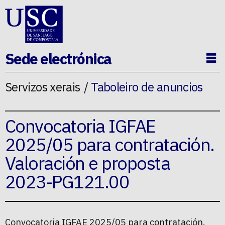
Ir ao contido da p�xina
Sede electrónica
Ab
Servizos xerais
Taboleiro de anuncios
Convocatoria IGFAE
2025/05 para contratación.
Valoración e proposta
2023-PG121.00
Convocatoria IGFAE 2025/05 para contratación.