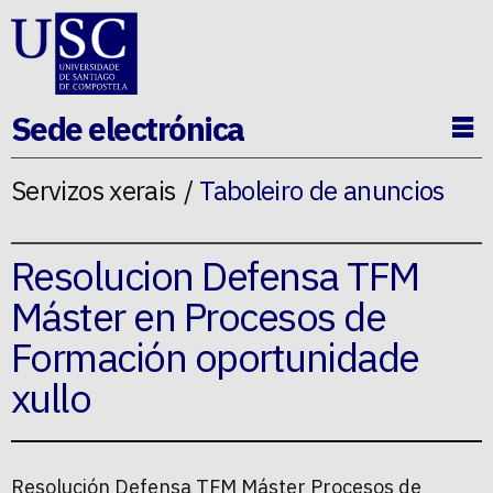
Ir ao contido da p�xina
Sede electrónica
Ab
Servizos xerais
Taboleiro de anuncios
Resolucion Defensa TFM
Máster en Procesos de
Formación oportunidade
xullo
Resolución Defensa TFM Máster Procesos de