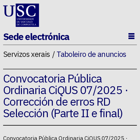
Ir ao contido da p�xina
Sede electrónica
Ab
Servizos xerais
Taboleiro de anuncios
Convocatoria Pública
Ordinaria CiQUS 07/2025 ·
Corrección de erros RD
Selección (Parte II e final)
Convocatoria Pública Ordinaria CiQUS 07/2025 ·