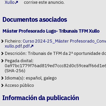
Xullo
corrixe este anuncio.
Documentos asociados
Máster Profesorado Lugo- Tribunais TFM Xullo
Ficheiro:
Curso 2024-25_Máster Profesorado_Conv
xullo.pdf.pdf
Descrición: Tribunais de TFM da 2ª oportunidade d
Pegada dixital:
0a97bc1779f76ad819ed7ccc82d0c59ceaff66d1e
(SHA-256)
Idioma(s): español, galego
Acceso público
Información da publicación