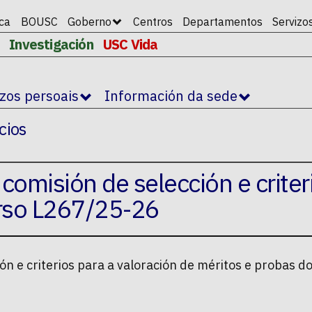
ica
BOUSC
Goberno
Centros
Departamentos
Servizo
Investigación
USC Vida
izos persoais
Información da sede
cios
comisión de selección e criter
urso L267/25-26
ión e criterios para a valoración de méritos e probas