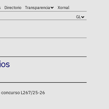
s
Directorio
Transparencia
Xornal
GL
ios
 do concurso L267/25-26