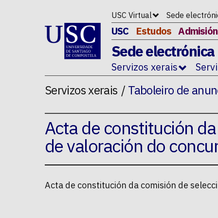
Ir ao contido da p�xina
USC Virtual
Sede electrón
USC
Estudos
Admisión
Sede electrónica
Servizos xerais
Serv
Servizos xerais
Taboleiro de anun
Acta de constitución da 
de valoración do conc
Acta de constitución da comisión de selecc