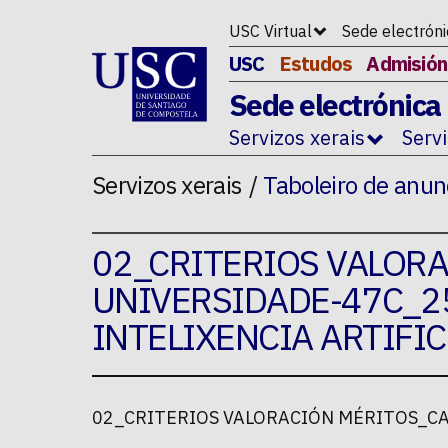
Ir ao contido da p�xina
USC Virtual
Sede electrón
USC
Estudos
Admisión
Sede electrónica
Servizos xerais
Serv
Servizos xerais
Taboleiro de anun
02_CRITERIOS VALOR
UNIVERSIDADE-47C_2
INTELIXENCIA ARTIFIC
02_CRITERIOS VALORACIÓN MÉRITOS_CA