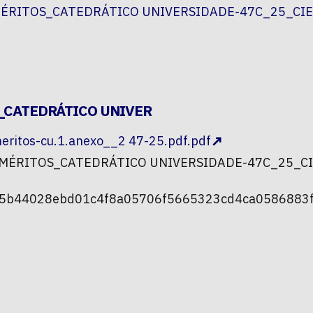
MÉRITOS_CATEDRÁTICO UNIVERSIDADE-47C_25_CIE
_CATEDRÁTICO UNIVER
meritos-cu.1.anexo__2 47-25.pdf.pdf
ÓN MÉRITOS_CATEDRÁTICO UNIVERSIDADE-47C_25_C
dd5b44028ebd01c4f8a05706f5665323cd4ca0586883f