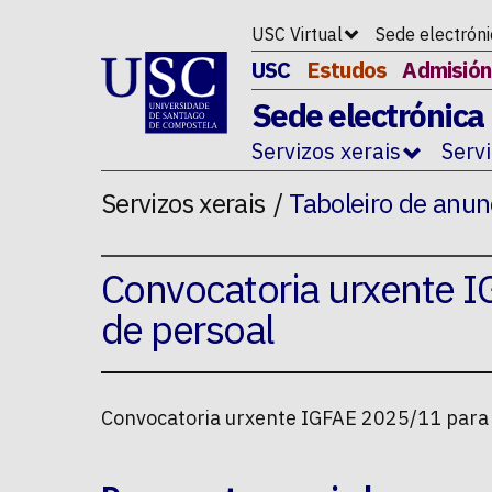
Ir ao contido da p�xina
USC Virtual
Sede electrón
USC
Estudos
Admisión
Sede electrónica
Servizos xerais
Serv
Servizos xerais
Taboleiro de anun
Convocatoria urxente I
de persoal
Convocatoria urxente IGFAE 2025/11 para 