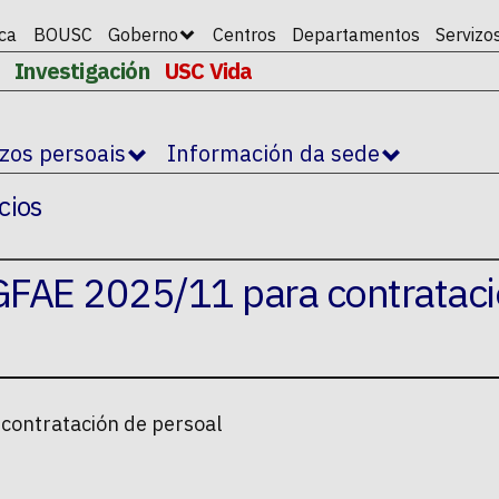
ica
BOUSC
Goberno
Centros
Departamentos
Servizo
Investigación
USC Vida
izos persoais
Información da sede
cios
GFAE 2025/11 para contratac
contratación de persoal