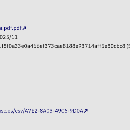
.pdf.pdf
2025/11
c01f8f0a33e0a466ef373cae8188e93714aff5e80cbc8 (
.usc.es/csv/A7E2-8A03-49C6-9D0A