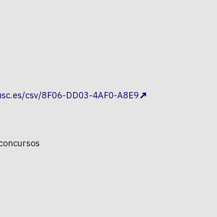
.usc.es/csv/8F06-DD03-4AF0-A8E9
 concursos