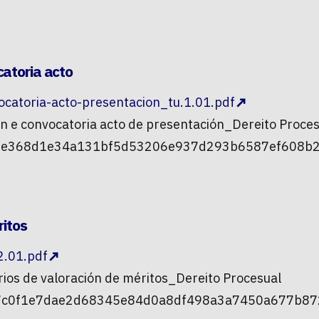
atoria acto
ocatoria-acto-presentacion_tu.1.01.pdf
n e convocatoria acto de presentación_Dereito Proce
e35e368d1e34a131bf5d53206e937d293b6587ef608b2
ritos
.01.pdf
ios de valoración de méritos_Dereito Procesual
437c0f1e7dae2d68345e84d0a8df498a3a7450a677b87