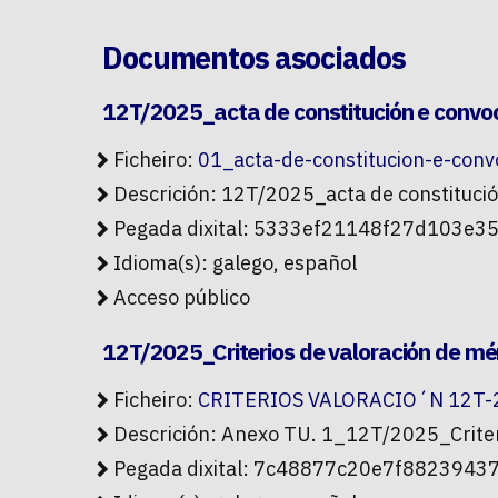
Documentos asociados
12T/2025_acta de constitución e convoc
Ficheiro:
01_acta-de-constitucion-e-conv
Descrición: 12T/2025_acta de constitució
Pegada dixital: 5333ef21148f27d103
Idioma(s): galego, español
Acceso público
12T/2025_Criterios de valoración de mé
Ficheiro:
CRITERIOS VALORACIO´N 12T-2
Descrición: Anexo TU. 1_12T/2025_Criter
Pegada dixital: 7c48877c20e7f88239