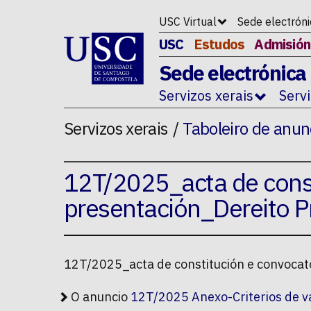
Ir ao contido da p�xina
USC Virtual
Sede electrón
USC
Estudos
Admisión
Sede electrónica
Servizos xerais
Serv
Servizos xerais
Taboleiro de anun
12T/2025_acta de const
presentación_Dereito P
12T/2025_acta de constitución e convocat
O anuncio
12T/2025 Anexo-Criterios de v