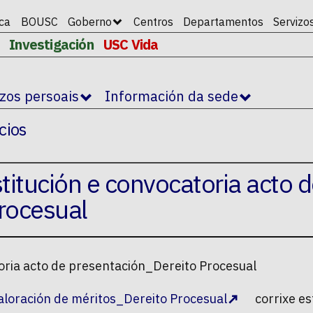
ica
BOUSC
Goberno
Centros
Departamentos
Servizo
Investigación
USC Vida
izos persoais
Información da sede
cios
itución e convocatoria acto 
rocesual
oria acto de presentación_Dereito Procesual
aloración de méritos_Dereito Procesual
corrixe es