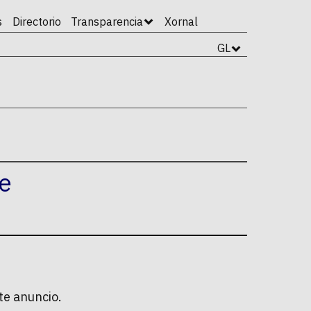
s
Directorio
Transparencia
Xornal
GL
de
te anuncio.