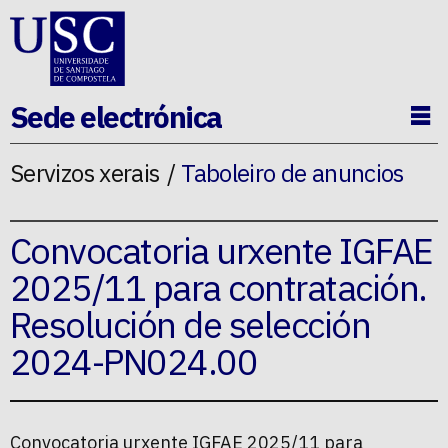
Ir ao contido da p�xina
Sede electrónica
Ab
Servizos xerais
Taboleiro de anuncios
Convocatoria urxente IGFAE
2025/11 para contratación.
Resolución de selección
2024-PN024.00
Convocatoria urxente IGFAE 2025/11 para