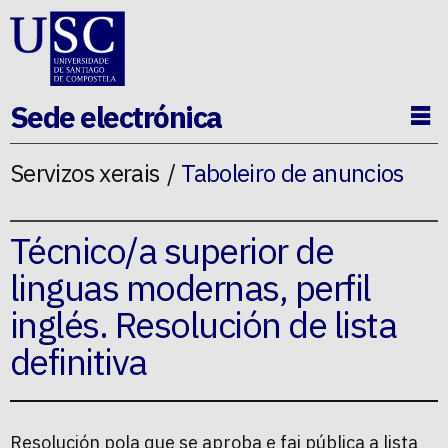
Ir ao contido da p�xina
Sede electrónica
Ab
Servizos xerais
Taboleiro de anuncios
Técnico/a superior de
linguas modernas, perfil
inglés. Resolución de lista
definitiva
Resolución pola que se aproba e fai pública a lista