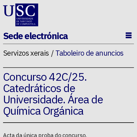
Ir ao contido da p�xina
Sede electrónica
Ab
Servizos xerais
Taboleiro de anuncios
Concurso 42C/25.
Catedráticos de
Universidade. Área de
Química Orgánica
Acta da única proba do concurso.