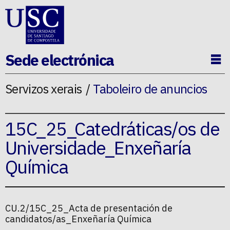
Ir ao contido da p�xina
Sede electrónica
Ab
Servizos xerais
Taboleiro de anuncios
15C_25_Catedráticas/os de
Universidade_Enxeñaría
Química
CU.2/15C_25_Acta de presentación de
candidatos/as_Enxeñaría Química