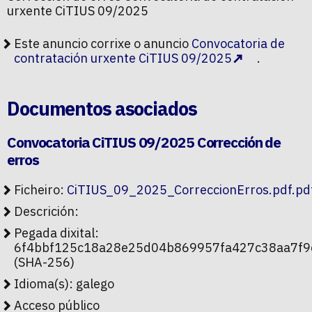
urxente CiTIUS 09/2025
Este anuncio corrixe o anuncio
Convocatoria de
contratación urxente CiTIUS 09/2025
.
Documentos asociados
Convocatoria CiTIUS 09/2025 Corrección de
erros
Ficheiro:
CiTIUS_09_2025_CorreccionErros.pdf.pd
Descrición:
Pegada dixital:
6f4bbf125c18a28e25d04b869957fa427c38aa7f9
(SHA-256)
Idioma(s): galego
Acceso público