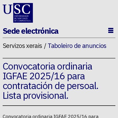
Ir ao contido da p�xina
Sede electrónica
Ab
Servizos xerais
Taboleiro de anuncios
Convocatoria ordinaria
IGFAE 2025/16 para
contratación de persoal.
Lista provisional.
Convocatoria ordinaria IGFAE 2025/16 para