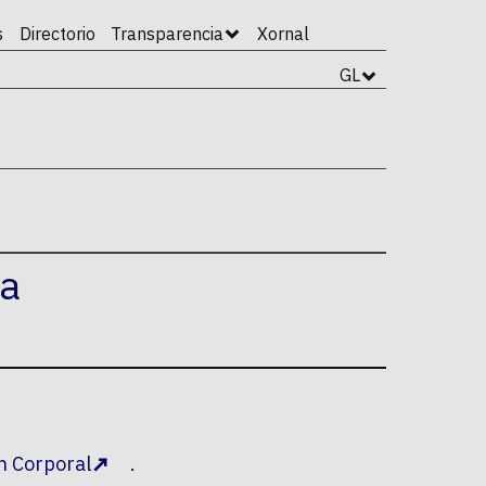
s
Directorio
Transparencia
Xornal
GL
da
n Corporal
.