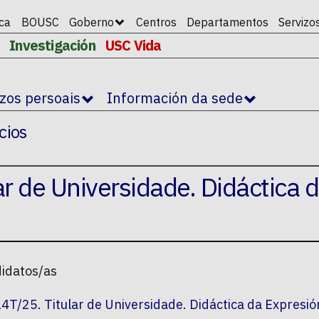
ica
BOUSC
Goberno
Centros
Departamentos
Servizo
Investigación
USC Vida
izos persoais
Información da sede
cios
r de Universidade. Didáctica 
didatos/as
4T/25. Titular de Universidade. Didáctica da Expresió