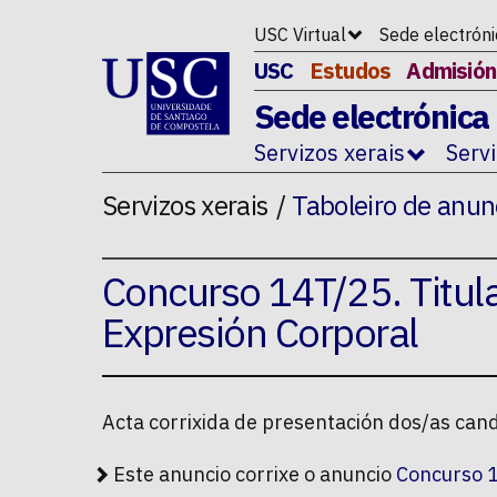
Ir ao contido da p�xina
USC Virtual
Sede electrón
USC
Estudos
Admisión
Sede electrónica
Servizos xerais
Serv
Servizos xerais
Taboleiro de anun
Concurso 14T/25. Titula
Expresión Corporal
Acta corrixida de presentación dos/as can
Este anuncio corrixe o anuncio
Concurso 1