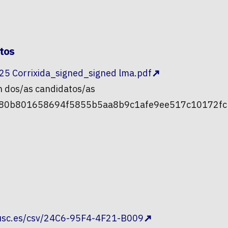
atos
5 Corrixida_signed_signed lma.pdf
ón dos/as candidatos/as
2280b801658694f5855b5aa8b9c1afe9ee517c10172fc
.usc.es/csv/24C6-95F4-4F21-B009