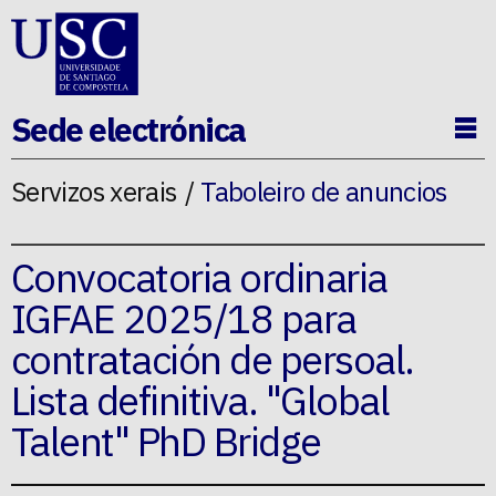
Ir ao contido da p�xina
Sede electrónica
Ab
Servizos xerais
Taboleiro de anuncios
Convocatoria ordinaria
IGFAE 2025/18 para
contratación de persoal.
Lista definitiva. "Global
Talent" PhD Bridge