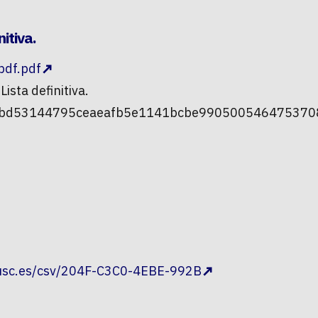
itiva.
pdf.pdf
ista definitiva.
61bd53144795ceaeafb5e1141bcbe9905005464753708
.usc.es/csv/204F-C3C0-4EBE-992B