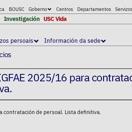
ica
BOUSC
Goberno
Centros
Departamentos
Servizo
Investigación
USC Vida
izos persoais
Información da sede
cios
 IGFAE 2025/16 para contrata
va.
contratación de persoal. Lista definitiva.