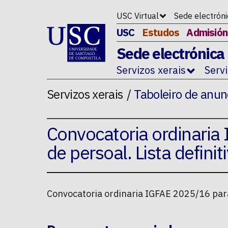
Ir ao contido da p�xina
USC Virtual
Sede electrón
USC
Estudos
Admisión
Sede electrónica
Servizos xerais
Serv
Servizos xerais
Taboleiro de anun
Convocatoria ordinaria
de persoal. Lista definiti
Convocatoria ordinaria IGFAE 2025/16 para 