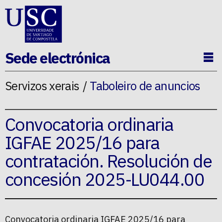
Ir ao contido da p�xina
Sede electrónica
Ab
Servizos xerais
Taboleiro de anuncios
Convocatoria ordinaria
IGFAE 2025/16 para
contratación. Resolución de
concesión 2025-LU044.00
Convocatoria ordinaria IGFAE 2025/16 para