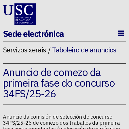
Ir ao contido da p�xina
Sede electrónica
Ab
Servizos xerais
Taboleiro de anuncios
Anuncio de comezo da
primeira fase do concurso
34FS/25-26
Anuncio da comisión de selección do concurso
34FS/25-26 de comezo dos traballos da primeira
fase correspondentes á valoración do currículum