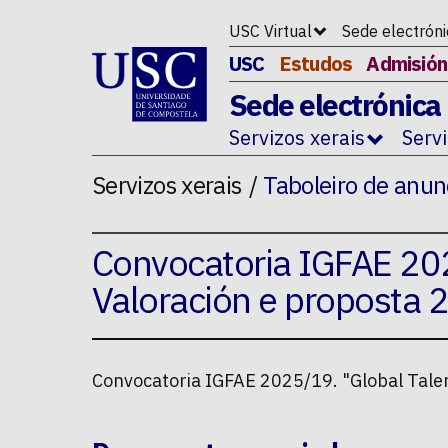
Ir ao contido da p�xina
USC Virtual
Sede electrón
USC
Estudos
Admisión
Sede electrónica
Servizos xerais
Serv
Servizos xerais
Taboleiro de anun
Convocatoria IGFAE 202
Valoración e proposta
Convocatoria IGFAE 2025/19. "Global Tale