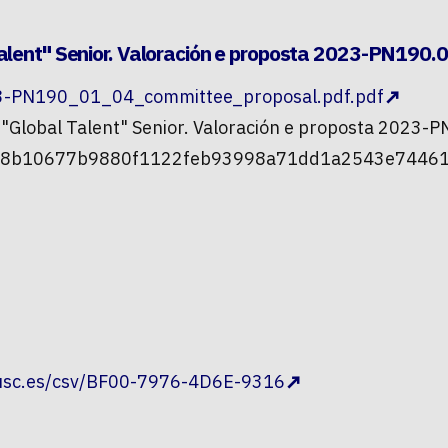
alent" Senior. Valoración e proposta 2023-PN190.
PN190_01_04_committee_proposal.pdf.pdf
 "Global Talent" Senior. Valoración e proposta 2023-
a588b10677b9880f1122feb93998a71dd1a2543e74461
.usc.es/csv/BF00-7976-4D6E-9316