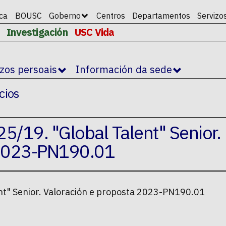
ica
BOUSC
Goberno
Centros
Departamentos
Servizo
Investigación
USC Vida
izos persoais
Información da sede
cios
5/19. "Global Talent" Senior.
 2023-PN190.01
nt" Senior. Valoración e proposta 2023-PN190.01