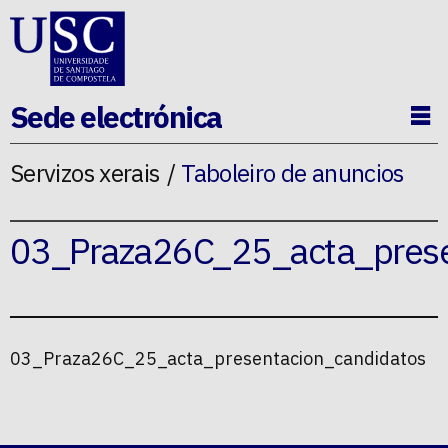
Ir ao contido da p�xina
Sede electrónica
Ab
Servizos xerais
Taboleiro de anuncios
03_Praza26C_25_acta_prese
03_Praza26C_25_acta_presentacion_candidatos