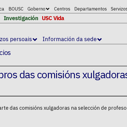
ica
BOUSC
Goberno
Centros
Departamentos
Servizo
Investigación
USC Vida
izos persoais
Información da sede
cios
bros das comisións xulgadora
rte das comisións xulgadoras na selección de profes