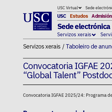
Ir ao contido da p�xina
USC Virtual
Sede electrón
USC
Estudos
Admisión
Sede electrónica
Servizos xerais
Serv
Servizos xerais
Taboleiro de anun
Convocatoria IGFAE 20
“Global Talent” Postdoc
Convocatoria IGFAE 2025/24: Programa de 