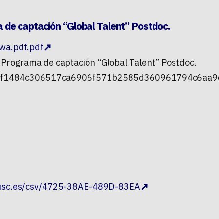
de captación “Global Talent” Postdoc.
wa.pdf.pdf
 Programa de captación “Global Talent” Postdoc.
82ef1484c306517ca6906f571b2585d360961794c6aa96
.usc.es/csv/4725-38AE-489D-83EA