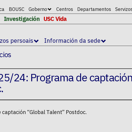
ica
BOUSC
Goberno
Centros
Departamentos
Servizo
Investigación
USC Vida
izos persoais
Información da sede
cios
25/24: Programa de captació
.
captación “Global Talent” Postdoc.