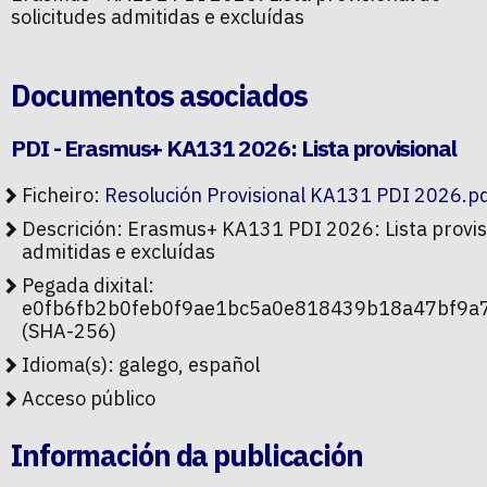
solicitudes admitidas e excluídas
Documentos asociados
PDI - Erasmus+ KA131 2026: Lista provisional
Ficheiro:
Resolución Provisional KA131 PDI 2026.pd
Descrición: Erasmus+ KA131 PDI 2026: Lista provisi
admitidas e excluídas
Pegada dixital:
e0fb6fb2b0feb0f9ae1bc5a0e818439b18a47bf9
(SHA-256)
Idioma(s): galego, español
Acceso público
Información da publicación