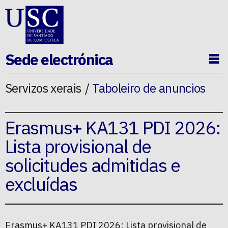
Ir ao contido da p�xina
Sede electrónica
Ab
Servizos xerais
Taboleiro de anuncios
Erasmus+ KA131 PDI 2026:
Lista provisional de
solicitudes admitidas e
excluídas
Erasmus+ KA131 PDI 2026: Lista provisional de