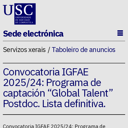
Ir ao contido da p�xina
Sede electrónica
Ab
Servizos xerais
Taboleiro de anuncios
Convocatoria IGFAE
2025/24: Programa de
captación “Global Talent”
Postdoc. Lista definitiva.
Convocatoria IGFAE 2025/24: Programa de