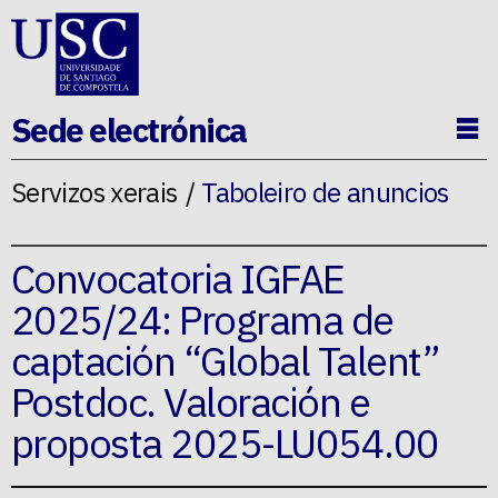
Ir ao contido da p�xina
Sede electrónica
Ab
Servizos xerais
Taboleiro de anuncios
Convocatoria IGFAE
2025/24: Programa de
captación “Global Talent”
Postdoc. Valoración e
proposta 2025-LU054.00