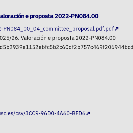
Valoración e proposta 2022-PN084.00
PN084_00_04_committee_proposal.pdf.pdf
2025/26. Valoración e proposta 2022-PN084.00
46d5b2939e1152ebfc5b2c60df2b757c469f206944bcd
.usc.es/csv/3CC9-96D0-4A60-BFD6