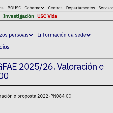
ica
BOUSC
Goberno
Centros
Departamentos
Servizo
Investigación
USC Vida
izos persoais
Información da sede
cios
GFAE 2025/26. Valoración e
00
oración e proposta 2022-PN084.00