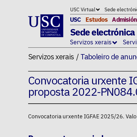
Ir ao contido da p�xina
USC Virtual
Sede electrón
USC
Estudos
Admisión
Sede electrónica
Servizos xerais
Serv
Servizos xerais
Taboleiro de anun
Convocatoria urxente I
proposta 2022-PN084.
Convocatoria urxente IGFAE 2025/26. Val