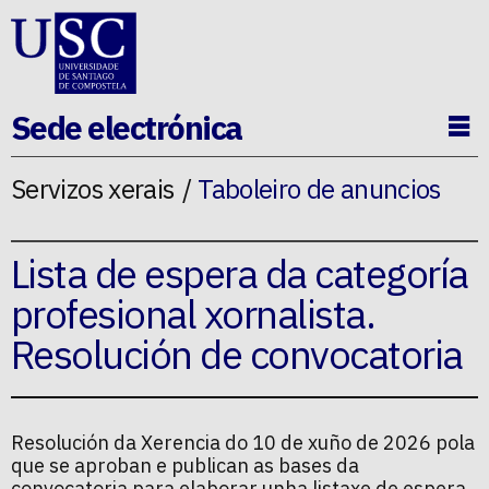
Ir ao contido da p�xina
Sede electrónica
Ab
Servizos xerais
Taboleiro de anuncios
Lista de espera da categoría
profesional xornalista.
Resolución de convocatoria
Resolución da Xerencia do 10 de xuño de 2026 pola
que se aproban e publican as bases da
convocatoria para elaborar unha listaxe de espera