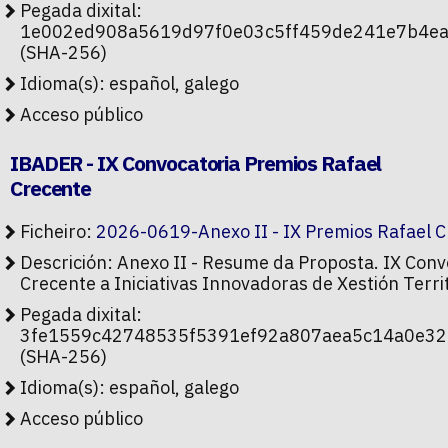
Pegada dixital:
1e002ed908a5619d97f0e03c5ff459de241e7b4e
(SHA-256)
Idioma(s): español, galego
Acceso público
IBADER - IX Convocatoria Premios Rafael
Crecente
Ficheiro:
2026-0619-Anexo II - IX Premios Rafael 
Descrición: Anexo II - Resume da Proposta. IX Conv
Crecente a Iniciativas Innovadoras de Xestión Territ
Pegada dixital:
3fe1559c42748535f5391ef92a807aea5c14a0e3
(SHA-256)
Idioma(s): español, galego
Acceso público