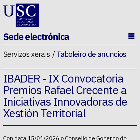
Ir ao contido da p�xina
Sede electrónica
Ab
Servizos xerais
Taboleiro de anuncios
IBADER - IX Convocatoria
Premios Rafael Crecente a
Iniciativas Innovadoras de
Xestión Territorial
Con data 15/01/2026 o Consello de Goberno do