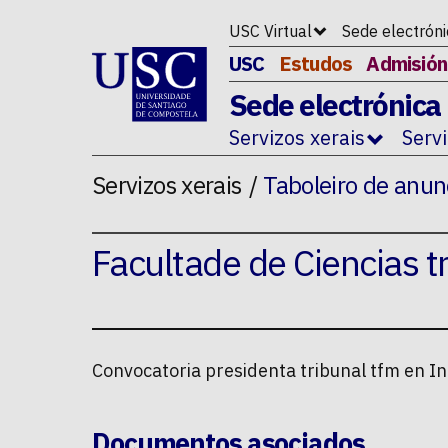
Ir ao contido da p�xina
USC Virtual
Sede electrón
USC
Estudos
Admisión
Sede electrónica
Servizos xerais
Serv
Servizos xerais
Taboleiro de anun
Facultade de Ciencias tr
Convocatoria presidenta tribunal tfm en I
Documentos asociados