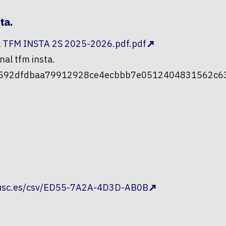
ta.
FM INSTA 2S 2025-2026.pdf.pdf
nal tfm insta.
5b592dfdbaa79912928ce4ecbbb7e0512404831562c63
.usc.es/csv/ED55-7A2A-4D3D-AB0B