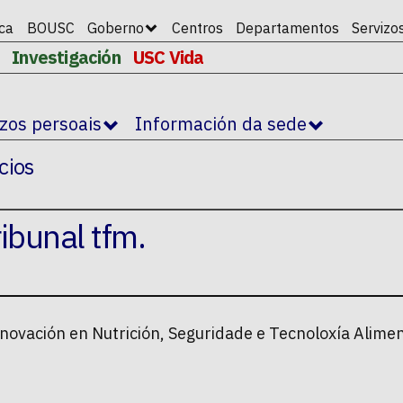
ica
BOUSC
Goberno
Centros
Departamentos
Servizo
Investigación
USC Vida
izos persoais
Información da sede
cios
ibunal tfm.
nnovación en Nutrición, Seguridade e Tecnoloxía Alime