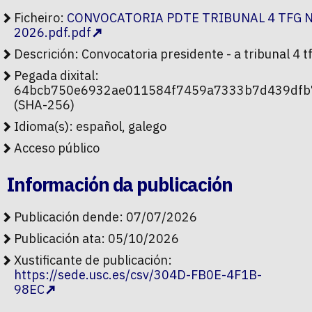
Ficheiro:
CONVOCATORIA PDTE TRIBUNAL 4 TFG N
2026.pdf.pdf
Descrición: Convocatoria presidente - a tribunal 4 t
Pegada dixital:
64bcb750e6932ae011584f7459a7333b7d439dfb
(SHA-256)
Idioma(s): español, galego
Acceso público
Información da publicación
Publicación dende: 07/07/2026
Publicación ata: 05/10/2026
Xustificante de publicación:
https://sede.usc.es/csv/304D-FB0E-4F1B-
98EC