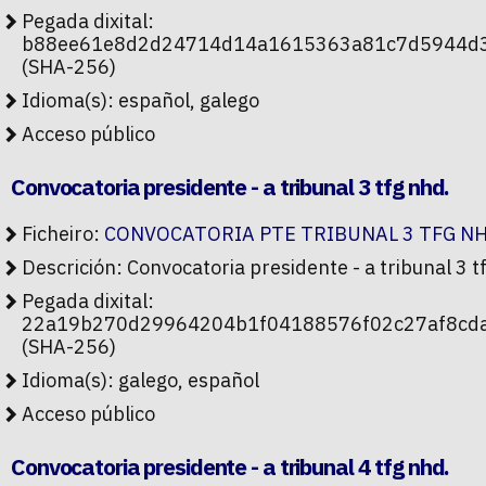
Pegada dixital:
b88ee61e8d2d24714d14a1615363a81c7d5944d
(SHA-256)
Idioma(s): español, galego
Acceso público
Convocatoria presidente - a tribunal 3 tfg nhd.
Ficheiro:
CONVOCATORIA PTE TRIBUNAL 3 TFG NHD
Descrición: Convocatoria presidente - a tribunal 3 t
Pegada dixital:
22a19b270d29964204b1f04188576f02c27af8cd
(SHA-256)
Idioma(s): galego, español
Acceso público
Convocatoria presidente - a tribunal 4 tfg nhd.