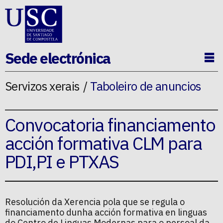
Ir ao contido da p�xina
Sede electrónica
Ab
Servizos xerais
Taboleiro de anuncios
Convocatoria financiamento
acción formativa CLM para
PDI,PI e PTXAS
Resolución da Xerencia pola que se regula o
financiamento dunha acción formativa en linguas
do Centro de Linguas Modernas para o persoal da