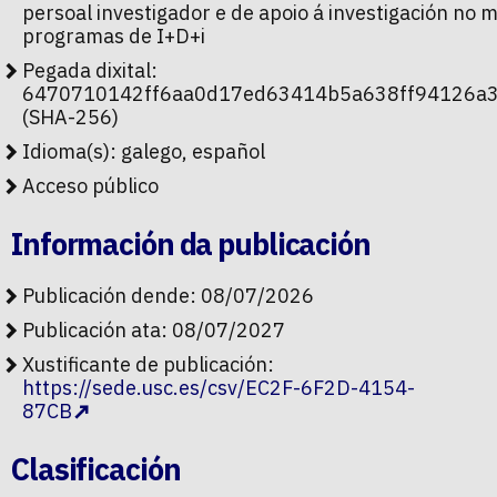
persoal investigador e de apoio á investigación no 
programas de I+D+i
Pegada dixital:
6470710142ff6aa0d17ed63414b5a638ff94126a
(SHA-256)
Idioma(s): galego, español
Acceso público
Información da publicación
Publicación dende: 08/07/2026
Publicación ata: 08/07/2027
Xustificante de publicación:
https://sede.usc.es/csv/EC2F-6F2D-4154-
87CB
Clasificación